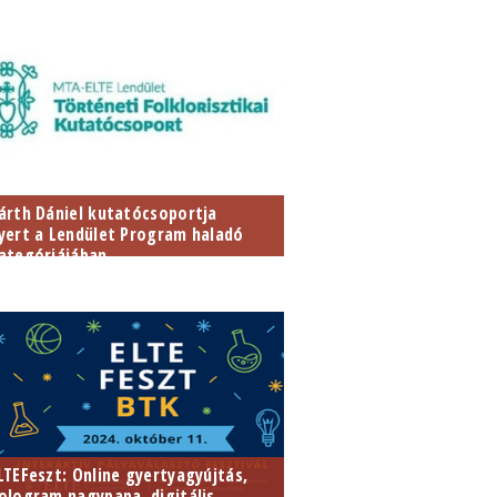
025. november 11.
LTE BTK Kari Tanácsterme, 1088
udapest, Múzeum körút 4/A, fszt
9.
árth Dániel kutatócsoportja
yert a Lendület Program haladó
ategóriájában
LTEFeszt: Online gyertyagyújtás,