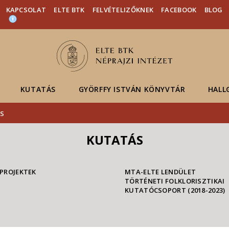
Események
ELTE a
Hírek
KAPCSOLAT
ELTE BTK
FELVÉTELIZŐKNEK
FACEBOOK
BLOG
sajtóban
KUTATÁS
GYÖRFFY ISTVÁN KÖNYVTÁR
HALL
S
KUTATÁS
PROJEKTEK
MTA-ELTE LENDÜLET
TÖRTÉNETI FOLKLORISZTIKAI
KUTATÓCSOPORT (2018-2023)