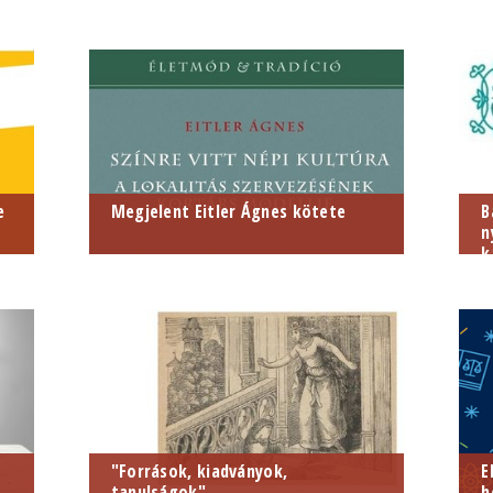
2
E
B
3
e
Megjelent Eitler Ágnes kötete
B
n
k
"Források, kiadványok,
E