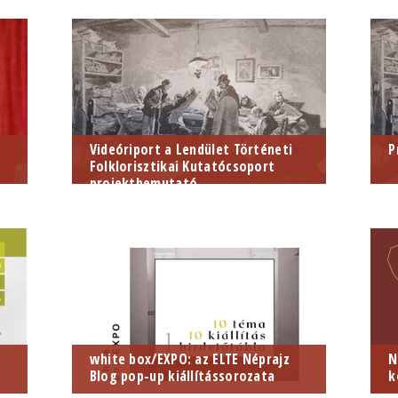
Videóriport a Lendület Történeti
P
Folklorisztikai Kutatócsoport
projektbemutató...
MTA-
M
Kuta
F
s
2
E
I
M
white box/EXPO: az ELTE Néprajz
N
Blog pop-up kiállítássorozata
k