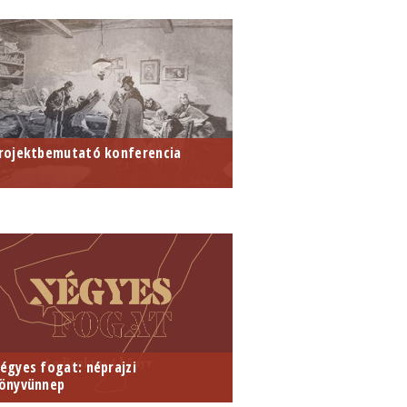
rojektbemutató konferencia
ELTE Lendület Történeti Folklorisztikai
TA-ELTE Lendület Történeti
tócsoport szervezésében
olklorisztikai Kutatócsoport
zervezésében
026. február 20.
LTE BTK Néprajzi Intézet Györffy
stván Könyvtára (1088 Budapest,
úzeum krt. 6-8. Fszt. 22.)
égyes fogat: néprajzi
önyvünnep