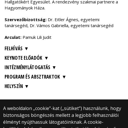
Hallgatókért Egyesület. A rendezvény szakmai partnere a
Hagyományok Háza.
Szervezőbizottság:
Dr. Eitler Ágnes, egyetemi
tanársegéd, Dr. Vámos Gabriella, egyetemi tanársegéd
Arculat:
Pamuk Lili Judit
FELHÍVÁS
KEYNOTE ELŐADÓK
INTÉZMÉNYLÁTOGATÁS
PROGRAM ÉS ABSZTRAKTOK
HELYSZÍN
A weboldalon „cookie”-kat („sütiket”) használunk, hogy
biztonságos böngészés mellett a legjobb felhasználói
© 2025 Eötvös Loránd Tudományegyetem
élményt nyújthassuk látogatóinknak. A cookie-
Minden jog fenntartva.