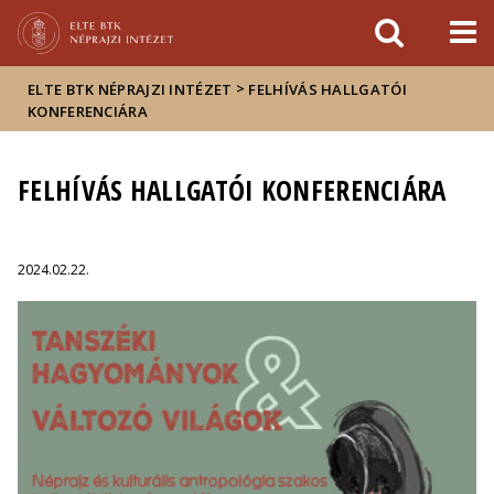
Események
ELTE a
Hírek
sajtóban
>
ELTE BTK NÉPRAJZI INTÉZET
FELHÍVÁS HALLGATÓI
KONFERENCIÁRA
FELHÍVÁS HALLGATÓI KONFERENCIÁRA
2024.02.22.