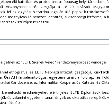
ekben élő katolikus és protestáns alsópapság helyi társadalmi fu
ínű viszonyrendszerét vizsgálja a 18–20. századi Magyaro
k fel az egyházi hierarchia legalján álló papok kultúraközvetí
n megnyilvánuló nemzeti identitás, a kisebbségi létforma, a hel
ri források szűrőjén keresztül.
zélgetnek az "ELTE Sikerek Veled" rendezvénysorozat vendégei.
ániel
etnográfus, az ELTE Néprajzi Intézet igazgatója,
Kis-Tót
ra,
Ősi Attila
paleontológus, egyetemi tanár, a Földrajz- és Fö
matikai Kar docense, az Informatikai Kooperációs Kutatási és Okt
kiemelkedő eredményeket elért, jeles ELTE Diplomások beszél
ierjükről, valamint egyetemi tanulmányaik és oktatóik szerepéről
al jött létre.