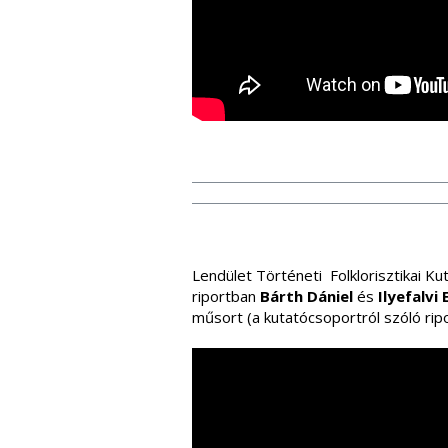
Lendület Történeti Folklorisztikai K
riportban
Bárth Dániel
és
Ilyefalvi
műsort (a kutatócsoportról szóló ripo