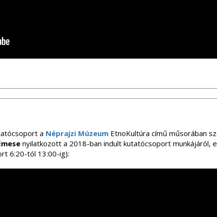
utatócsoport a
Néprajzi Múzeum
EtnoKultúra című műsorában sz
 Emese
nyilatkozott a 2018-ban indult kutatócsoport munkájáról,
rt 6:20-tól 13:00-ig):