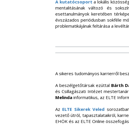
A kutatócsoport
a lokális közösség
mentalitásának változó és soksz
esettanulmányok keretében térképezi
évszázados periódusban sokféle módo
problematikájának feltárása a levéltá
A sikeres tudományos karrierről bes
A beszélgetőtársak ezúttal
Bárth D
és Csillagászati Intézet mestertaná
Melinda
informatikus, az ELTE Infor
Az
ELTE Sikerek Veled
sorozatban 
vezető útról, tapasztalataikról, karr
EHÖK és az ELTE Online összefogásáv