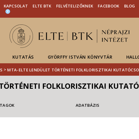
Események
ELTE a
Hírek
KAPCSOLAT
ELTE BTK
FELVÉTELIZŐKNEK
FACEBOOK
BLOG
sajtóban
KUTATÁS
GYÖRFFY ISTVÁN KÖNYVTÁR
HALL
>
S
MTA-ELTE LENDÜLET TÖRTÉNETI FOLKLORISZTIKAI KUTATÓCSOP
TÖRTÉNETI FOLKLORISZTIKAI KUTATÓ
TAGOK
ADATBÁZIS