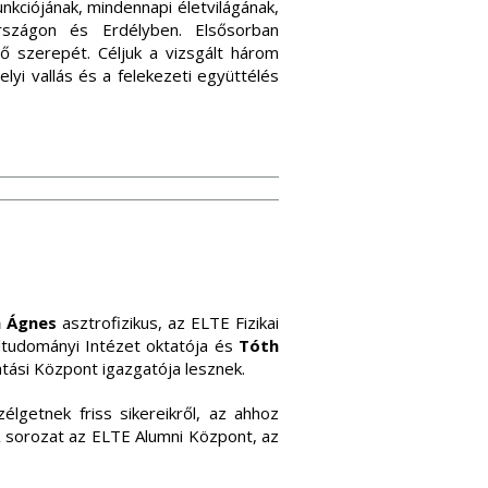
nkciójának, mindennapi életvilágának,
rszágon és Erdélyben. Elsősorban
tő szerepét. Céljuk a vizsgált három
yi vallás és a felekezeti együttélés
h Ágnes
asztrofizikus, az ELTE Fizikai
ldtudományi Intézet oktatója és
Tóth
atási Központ igazgatója lesznek.
getnek friss sikereikről, az ahhoz
. A sorozat az ELTE Alumni Központ, az