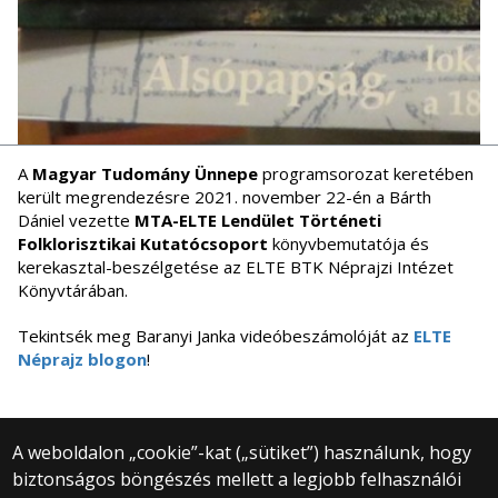
A
Magyar Tudomány Ünnepe
programsorozat keretében
került megrendezésre 2021. november 22-én a Bárth
Dániel vezette
MTA-ELTE Lendület Történeti
Folklorisztikai Kutatócsoport
könyvbemutatója és
kerekasztal-beszélgetése az ELTE BTK Néprajzi Intézet
Könyvtárában.
Tekintsék meg Baranyi Janka videóbeszámolóját az
ELTE
Néprajz blogon
!
A weboldalon „cookie”-kat („sütiket”) használunk, hogy
biztonságos böngészés mellett a legjobb felhasználói
© 2025 Eötvös Loránd Tudományegyetem