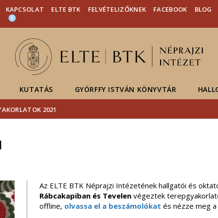
Események
ELTE a
Hírek
KAPCSOLAT
ELTE BTK
FELVÉTELIZŐKNEK
FACEBOOK
BLOG
sajtóban
KUTATÁS
GYÖRFFY ISTVÁN KÖNYVTÁR
HALL
YAKORLATOK 2021
1
Az ELTE BTK Néprajzi Intézetének hallgatói és okta
Rábcakapiban és Tevelen
végeztek terepgyakorlatot
offline,
olvassa el a beszámolókat
és nézze meg a k