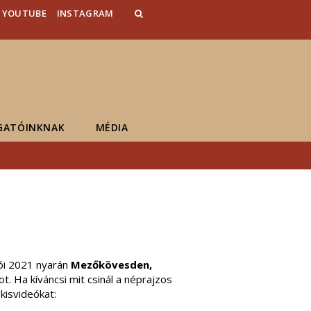
YOUTUBE
INSTAGRAM
GATÓINKNAK
MÉDIA
tói 2021 nyarán
Mezőkövesden,
. Ha kíváncsi mit csinál a néprajzos
isvideókat: