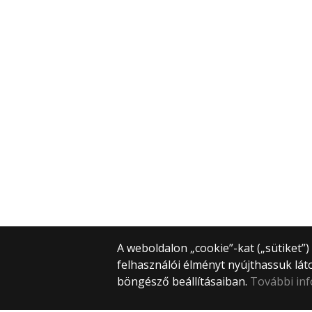
A weboldalon „cookie”-kat („sütiket”
felhasználói élményt nyújthassuk lát
böngésző beállításaiban.
További in
© 2025 Eötvös Loránd Tudományegye
Minden jog fenntartva.