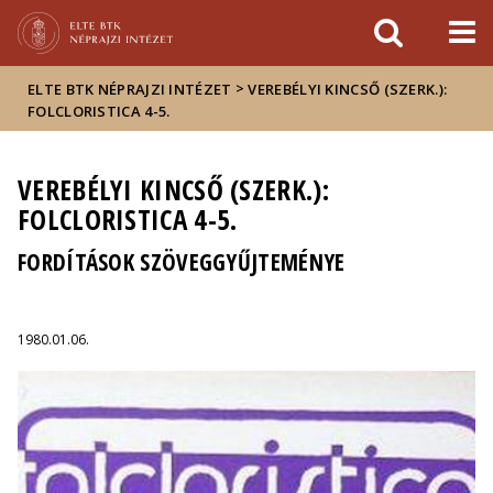
Események
ELTE a
Hírek
sajtóban
>
ELTE BTK NÉPRAJZI INTÉZET
VEREBÉLYI KINCSŐ (SZERK.):
FOLCLORISTICA 4-5.
VEREBÉLYI KINCSŐ (SZERK.):
FOLCLORISTICA 4-5.
FORDÍTÁSOK SZÖVEGGYŰJTEMÉNYE
1980.01.06.