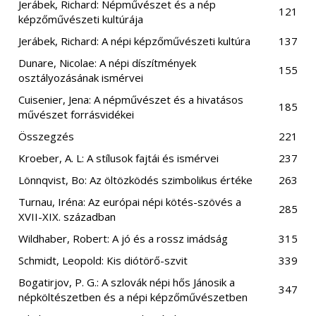
Jerábek, Richard: Népművészet és a nép
121
képzőművészeti kultúrája
Jerábek, Richard: A népi képzőművészeti kultúra
137
Dunare, Nicolae: A népi díszítmények
155
osztályozásának ismérvei
Cuisenier, Jena: A népművészet és a hivatásos
185
művészet forrásvidékei
Összegzés
221
Kroeber, A. L: A stílusok fajtái és ismérvei
237
Lönnqvist, Bo: Az öltözködés szimbolikus értéke
263
Turnau, Iréna: Az európai népi kötés-szövés a
285
XVII-XIX. században
Wildhaber, Robert: A jó és a rossz imádság
315
Schmidt, Leopold: Kis diótörő-szvit
339
Bogatirjov, P. G.: A szlovák népi hős Jánosik a
347
népköltészetben és a népi képzőművészetben