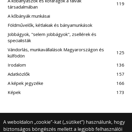
A kőbányászok és kőfaragók a falvak
119
társadalmában
A kőbányák munkásai
Földművelők, kétlakiak és bányamunkások
Jobbágyok, "selem jobbágyok", zsellérek és
specialisták
Vándorlás, munkavállalások Magyarországon és
125
külfödön
Irodalom
136
Adatközlők
157
A képek jegyzéke
166
Képek
173
A weboldalon „cookie”-kat („sütiket”) használunk, hogy
biztonságos böngészés mellett a legjobb felhasználói
© 2025 Eötvös Loránd Tudományegyetem