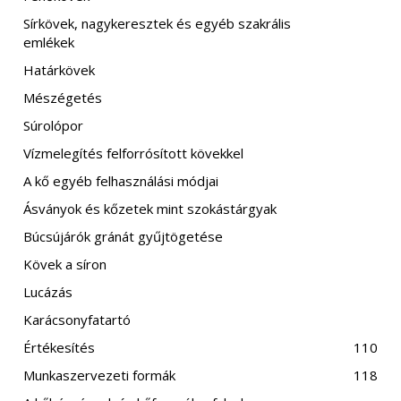
Sírkövek, nagykeresztek és egyéb szakrális
emlékek
Határkövek
Mészégetés
Súrolópor
Vízmelegítés felforrósított kövekkel
A kő egyéb felhasználási módjai
Ásványok és kőzetek mint szokástárgyak
Búcsújárók gránát gyűjtögetése
Kövek a síron
Lucázás
Karácsonyfatartó
Értékesítés
110
Munkaszervezeti formák
118