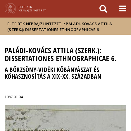
Események
ELTE a
Hírek
sajtóban
>
ELTE BTK NÉPRAJZI INTÉZET
PALÁDI-KOVÁCS ATTILA
(SZERK.): DISSERTATIONES ETHNOGRAPHICAE 6.
PALÁDI-KOVÁCS ATTILA (SZERK.):
DISSERTATIONES ETHNOGRAPHICAE 6.
A BÖRZSÖNY-VIDÉKI KŐBÁNYÁSZAT ÉS
KŐHASZNOSÍTÁS A XIX-XX. SZÁZADBAN
1987.01.04.