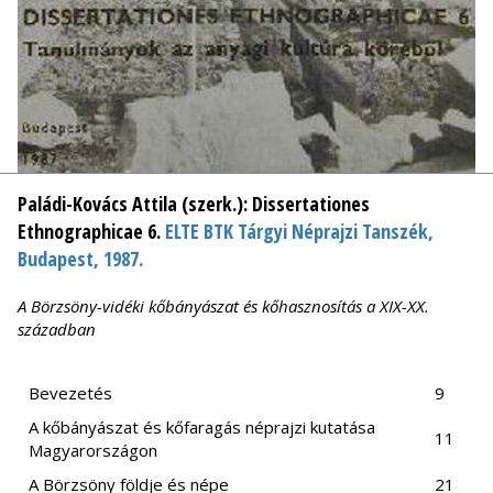
Paládi-Kovács Attila (szerk.):
Dissertationes
Ethnographicae 6.
ELTE BTK Tárgyi Néprajzi Tanszék,
Budapest, 1987.
A Börzsöny-vidéki kőbányászat és kőhasznosítás a XIX-XX.
században
Bevezetés
9
A kőbányászat és kőfaragás néprajzi kutatása
11
Magyarországon
A Börzsöny földje és népe
21