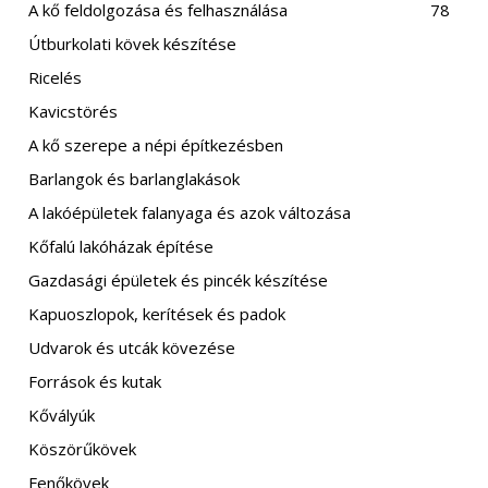
A kő feldolgozása és felhasználása
78
Útburkolati kövek készítése
Ricelés
Kavicstörés
A kő szerepe a népi építkezésben
Barlangok és barlanglakások
A lakóépületek falanyaga és azok változása
Kőfalú lakóházak építése
Gazdasági épületek és pincék készítése
Kapuoszlopok, kerítések és padok
Udvarok és utcák kövezése
Források és kutak
Kővályúk
Köszörűkövek
Fenőkövek