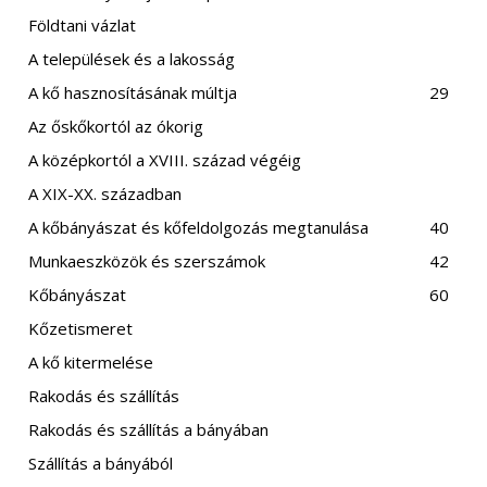
Földtani vázlat
A települések és a lakosság
A kő hasznosításának múltja
29
Az őskőkortól az ókorig
A középkortól a XVIII. század végéig
A XIX-XX. században
A kőbányászat és kőfeldolgozás megtanulása
40
Munkaeszközök és szerszámok
42
Kőbányászat
60
Kőzetismeret
A kő kitermelése
Rakodás és szállítás
Rakodás és szállítás a bányában
Szállítás a bányából