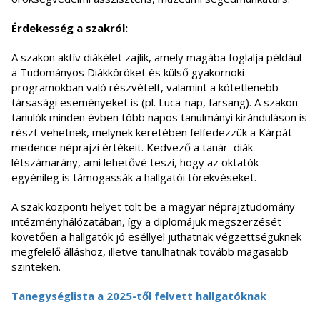
Érdekesség a szakról:
A szakon aktív diákélet zajlik, amely magába foglalja például
a Tudományos Diákköröket és külső gyakornoki
programokban való részvételt, valamint a kötetlenebb
társasági eseményeket is (pl. Luca-nap, farsang). A szakon
tanulók minden évben több napos tanulmányi kiránduláson is
részt vehetnek, melynek keretében felfedezzük a Kárpát-
medence néprajzi értékeit. Kedvező a tanár–diák
létszámarány, ami lehetővé teszi, hogy az oktatók
egyénileg is támogassák a hallgatói törekvéseket.
A szak központi helyet tölt be a magyar néprajztudomány
intézményhálózatában, így a diplomájuk megszerzését
követően a hallgatók jó eséllyel juthatnak végzettségüknek
megfelelő álláshoz, illetve tanulhatnak tovább magasabb
szinteken.
Tanegységlista a 2025-től felvett hallgatóknak