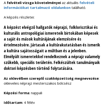
A
felvételi vizsga követelményei
az aktuális
felvételi
információkat tartalmazó oldalunkon
található.
A képzés részletei:
A képzést elvégző hallgatók néprajzi, folklorisztikai és
kulturális antropológiai ismereteik birtokában képesek
a saját és mások kultúrájának elemzésére és
értelmezésére. Jártasak a kultúrakutatásban és ismerik
a kultúra sajátosságait a múltban és a jelenben.
Elmélyült ismeretekkel rendelkeznek a néprajz valamely
szűkebb, speciális területén. Felkészültek tanulmányaik
doktori képzésben történő folytatására.
Az oklevélben szereplő szakképzettség megnevezése
:
okleveles néprajz mesterszakos bölcsész
Képzési forma
: nappali
Időtartam
: 4 félév