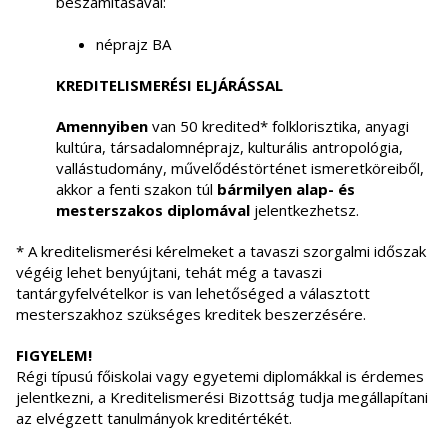
beszámításával:
néprajz BA
KREDITELISMERÉSI
ELJÁRÁSSAL
Amennyiben
van 50 kredited* folklorisztika, anyagi
kultúra, társadalomnéprajz, kulturális antropológia,
vallástudomány, művelődéstörténet ismeretköreiből,
akkor a fenti szakon túl
bármilyen alap- és
mesterszakos diplomával
jelentkezhetsz.
* A kreditelismerési kérelmeket a tavaszi szorgalmi időszak
végéig lehet benyújtani, tehát még a tavaszi
tantárgyfelvételkor is van lehetőséged a választott
mesterszakhoz szükséges kreditek beszerzésére.
FIGYELEM!
Régi típusú főiskolai vagy egyetemi diplomákkal is érdemes
jelentkezni, a Kreditelismerési Bizottság tudja megállapítani
az elvégzett tanulmányok kreditértékét.