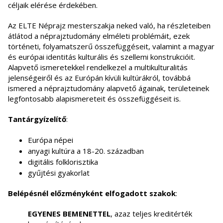
céljaik elérése érdekében.
Az ELTE Néprajz mesterszakja neked való, ha részleteiben
átlátod a néprajztudomány elméleti problémáit, ezek
történeti, folyamatszerű összefüggéseit, valamint a magyar
és európai identitás kulturális és szellemi konstrukcióit.
Alapvető ismeretekkel rendelkezel a multikulturalitás
jelenségeiről és az Európán kívüli kultúrákról, továbbá
ismered a néprajztudomány alapvető ágainak, területeinek
legfontosabb alapismereteit és összefüggéseit is.
Tantárgyízelítő
:
Európa népei
anyagi kultúra a 18-20. században
digitális folklorisztika
gyűjtési gyakorlat
Belépésnél előzményként elfogadott szakok
:
EGYENES BEMENETTEL
, azaz teljes kreditérték