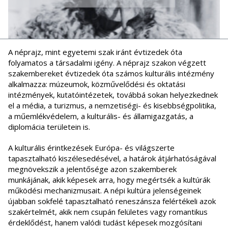
A néprajz, mint egyetemi szak iránt évtizedek óta
folyamatos a társadalmi igény. A néprajz szakon végzett
szakembereket évtizedek óta számos kulturális intézmény
alkalmazza: múzeumok, közművelődési és oktatási
intézmények, kutatóintézetek, továbbá sokan helyezkednek
el a média, a turizmus, a nemzetiségi- és kisebbségpolitika,
a műemlékvédelem, a kulturális- és államigazgatás, a
diplomácia területein is.
A kulturális érintkezések Európa- és világszerte
tapasztalható kiszélesedésével, a határok átjárhatóságával
megnövekszik a jelentősége azon szakemberek
munkájának, akik képesek arra, hogy megértsék a kultúrák
működési mechanizmusait. A népi kultúra jelenségeinek
újabban sokfelé tapasztalható reneszánsza felértékeli azok
szakértelmét, akik nem csupán felületes vagy romantikus
érdeklődést, hanem valódi tudást képesek mozgósítani