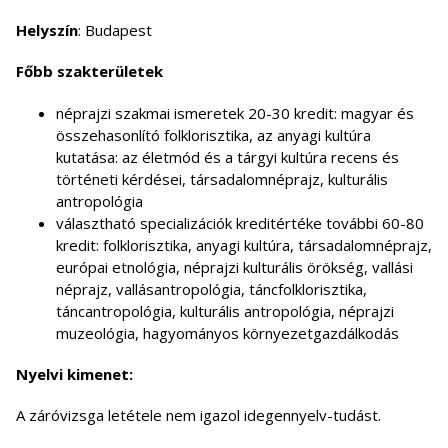
Helyszín
: Budapest
Főbb szakterületek
néprajzi szakmai ismeretek 20-30 kredit: magyar és
összehasonlító folklorisztika, az anyagi kultúra
kutatása: az életmód és a tárgyi kultúra recens és
történeti kérdései, társadalomnéprajz, kulturális
antropológia
választható specializációk kreditértéke további 60-80
kredit: folklorisztika, anyagi kultúra, társadalomnéprajz,
európai etnológia, néprajzi kulturális örökség, vallási
néprajz, vallásantropológia, táncfolklorisztika,
táncantropológia, kulturális antropológia, néprajzi
muzeológia, hagyományos környezetgazdálkodás
Nyelvi kimenet:
A záróvizsga letétele nem igazol idegennyelv-tudást.