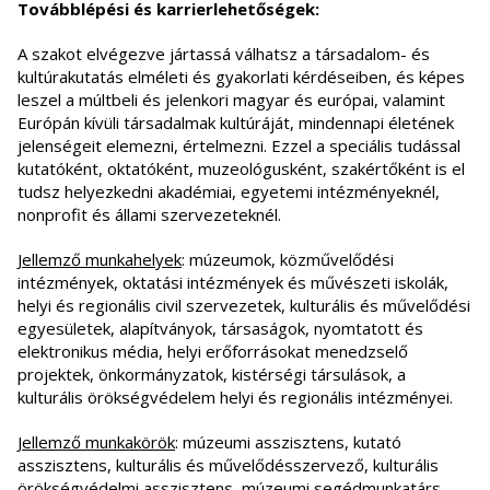
Továbblépési és karrierlehetőségek:
A szakot elvégezve jártassá válhatsz a társadalom- és
kultúrakutatás elméleti és gyakorlati kérdéseiben, és képes
leszel a múltbeli és jelenkori magyar és európai, valamint
Európán kívüli társadalmak kultúráját, mindennapi életének
jelenségeit elemezni, értelmezni. Ezzel a speciális tudással
kutatóként, oktatóként, muzeológusként, szakértőként is el
tudsz helyezkedni akadémiai, egyetemi intézményeknél,
nonprofit és állami szervezeteknél.
Jellemző munkahelyek
: múzeumok, közművelődési
intézmények, oktatási intézmények és művészeti iskolák,
helyi és regionális civil szervezetek, kulturális és művelődési
egyesületek, alapítványok, társaságok, nyomtatott és
elektronikus média, helyi erőforrásokat menedzselő
projektek, önkormányzatok, kistérségi társulások, a
kulturális örökségvédelem helyi és regionális intézményei.
Jellemző munkakörök
: múzeumi asszisztens, kutató
asszisztens, kulturális és művelődésszervező, kulturális
örökségvédelmi asszisztens, múzeumi segédmunkatárs.