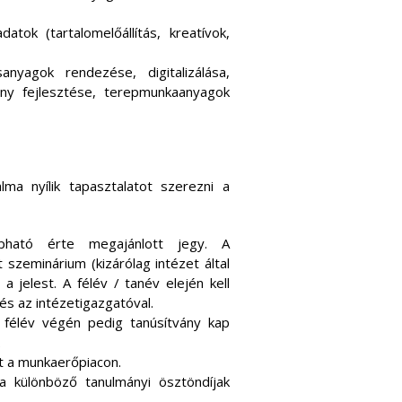
atok (tartalomelőállítás, kreatívok,
sanyagok rendezése, digitalizálása,
emény fejlesztése, terepmunkaanyagok
ma nyílik tapasztalatot szerezni a
pható érte megajánlott jegy. A
szeminárium (kizárólag intézet által
 a jelest. A félév / tanév elején kell
és az intézetigazgatóval.
 félév végén pedig tanúsítvány kap
.
t a munkaerőpiacon.
a különböző tanulmányi ösztöndíjak