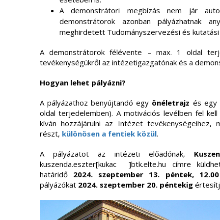
A demonstrátori megbízás nem jár automa
demonstrátorok azonban pályázhatnak an
meghirdetett Tudományszervezési és kutatási 
A demonstrátorok félévente – max. 1 oldal ter
tevékenységükről az intézetigazgatónak és a demons
Hogyan lehet pályázni?
A pályázathoz benyújtandó egy
önéletrajz
és eg
oldal terjedelemben). A motivációs levélben fel kel
kíván hozzájárulni az Intézet tevékenységeihez, 
részt,
különösen a fentiek közül
.
A pályázatot az intézeti előadónak,
Kusze
kuszenda.eszter[kukac ]btk.elte.hu címre küld
határidő
2024. szeptember 13. péntek, 12.00
pályázókat
2024. szeptember 20. péntekig
értesítj