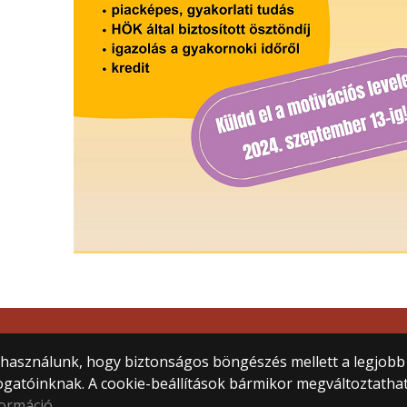
tem
) használunk, hogy biztonságos böngészés mellett a legjobb
ogatóinknak. A cookie-beállítások bármikor megváltoztatha
formáció