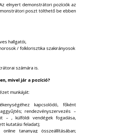
 Az elnyert demonstrátori pozíciók az
emonstrátori poszt tölthető be ebben
s hallgatói,
orosok / folklorisztika szakirányosok
trátorai számára is.
n, mivel jár a pozíció?
tézet munkáját:
ékenységéhez kapcsolódó, főként
nyaggyűjtés; rendezvényszervezés –
it – , külföldi vendégek fogadása,
t kutatási feladat);
 online tananyag összeállításában;