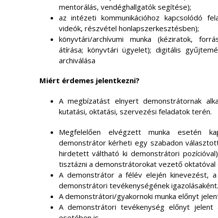
mentorálás, vendéghallgatók segítése);
az intézeti kommunikációhoz kapcsolódó felad
videók, részvétel honlapszerkesztésben);
könyvtári/archívumi munka (kéziratok, forrá
átírása; könyvtári ügyelet); digitális gyűjt
archiválása
Miért érdemes jelentkezni?
A megbízatást elnyert demonstrátornak alkal
kutatási, oktatási, szervezési feladatok terén.
Megfelelően elvégzett munka esetén ka
demonstrátor kérheti egy szabadon választott 
hirdetett váltható ki demonstrátori pozícióval)
tisztázni a demonstrátorokat vezető oktatóval 
A demonstrátor a félév elején kinevezést, a
demonstrátori tevékenységének igazolásaként
A demonstrátori/gyakornoki munka előnyt jelen
A demonstrátori tevékenység előnyt jelent 
esetében is.