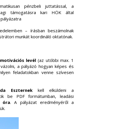
tikusan pénzbeli juttatással, a
yagi támogatásra kari HÖK által
pályázatra
jedelemben – írásban beszámolnak
trátori munkát koordináló oktatónak.
y
motivációs levél
(az utóbbi max. 1
l vázolni, a pályázó hogyan képes és
milyen feladatokban venne szívesen
nda Eszternek
kell elküldeni a
hetik be PDF formátumban, leadási
 óra
. A pályázat eredményéről a
ük.