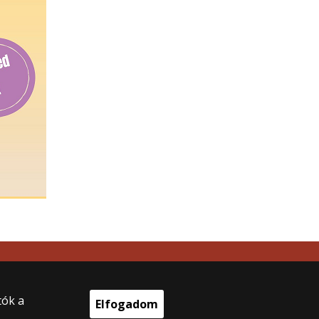
tók a
Elfogadom