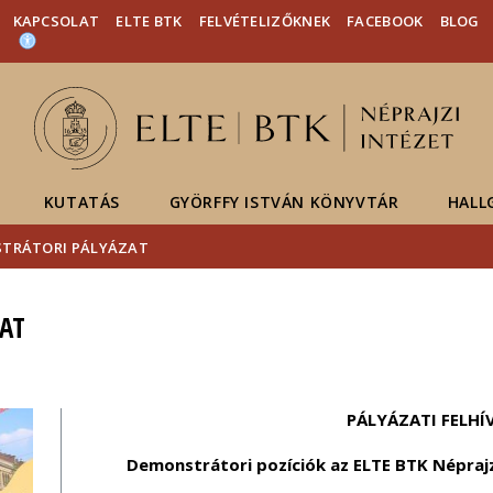
Események
ELTE a
Hírek
KAPCSOLAT
ELTE BTK
FELVÉTELIZŐKNEK
FACEBOOK
BLOG
sajtóban
KUTATÁS
GYÖRFFY ISTVÁN KÖNYVTÁR
HALL
TRÁTORI PÁLYÁZAT
AT
PÁLYÁZATI FELHÍ
Demonstrátori pozíciók az ELTE BTK Néprajz