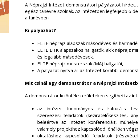
A Néprajzi Intézet demonstrátori pályázatot hirdet.
egész tanévre szólnak. Az intézetben legfeljebb 6 d
a tanévben.
Ki pályázhat?
ELTE néprajz alapszak másodéves és harmadéve
ELTE BTK alapszakos hallgatók, akik néprajz min
és legalább másodévesek,
ELTE néprajz mesterszak (MA) hallgatói,
A pályázat nyitva áll az Intézet korábbi demons
Mit csinál egy demonstrátor a Néprajzi Intézetbe
A demonstrátor különféle területeken segítheti az in
az intézet tudományos és kulturális tev
szervezési feladatok (kéziratelőkészítés, a
beleértve az Intézet konferenciáit, műhelye
valamely projekthez kapcsolódó, önállóan végzet
oktatáshoz kapcsolódó feladatok (részvétel