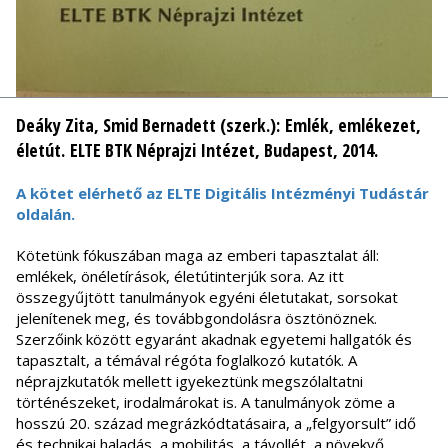
Deáky Zita, Smid Bernadett (szerk.):
Emlék, emlékezet,
életút.
ELTE BTK Néprajzi Intézet, Budapest, 2014.
A kötet elérhető az ELTE Digitális Intézményi Tudástár
oldalán.
Kötetünk fókuszában maga az emberi tapasztalat áll:
emlékek, önéletírások, életútinterjúk sora. Az itt
összegyűjtött tanulmányok egyéni életutakat, sorsokat
jelenítenek meg, és továbbgondolásra ösztönöznek.
Szerzőink között egyaránt akadnak egyetemi hallgatók és
tapasztalt, a témával régóta foglalkozó kutatók. A
néprajzkutatók mellett igyekeztünk megszólaltatni
történészeket, irodalmárokat is. A tanulmányok zöme a
hosszú 20. század megrázkódtatásaira, a „felgyorsult” idő
és technikai haladás, a mobilitás, a távollét, a növekvő