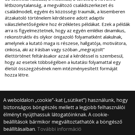
létbizonytalanság, a megváltozó családszerkezet és
családmodell, egyéni és közösségi traumák, a kisemberen
átzakatoló történelem kérdéseire adott adaptív
válaszlehetőségekre hoz érzékletes példákat. Ezek a példák
arra is figyelmeztetnek, hogy az egyén emlékei dinamikus,
rekonstruktív és olykor önigazoló folyamatként alakulnak,
amelynek a kutató maga is részese, hallgatója, motivátora,
cinkosa, aki az írásban vagy szóban „megrajzolt”
élettörténet feltárásakor azzal a kérdéssel is szembesül,
hogy az esetek többségében a kutatási folyamattal egy
életút összegzésének nem intézményesített formáját
hozza létre.
A weboldalon „cookie”-kat („sütiket”) használunk, hogy
biztonságos böngészés mellett a legjobb felhasználói
© 2025 Eötvös Loránd Tudományegyetem
élményt nyújthassuk látogatóinknak. A cookie-
Minden jog fenntartva.
beállítások bármikor megváltoztathatók a böngésző
1053 Budapest, Egyetem tér 1–3.
Központi telefonszám: +36 1 411 6500
beállításaiban.
További információ