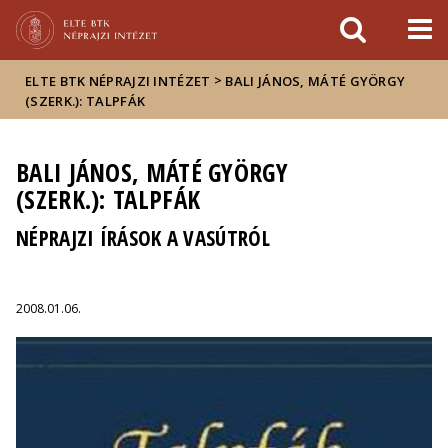
Események
ELTE a
Hírek
sajtóban
>
ELTE BTK NÉPRAJZI INTÉZET
BALI JÁNOS, MÁTÉ GYÖRGY
(SZERK.): TALPFÁK
BALI JÁNOS, MÁTÉ GYÖRGY
(SZERK.): TALPFÁK
NÉPRAJZI ÍRÁSOK A VASÚTRÓL
2008.01.06.