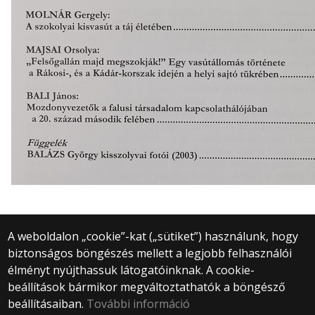
A weboldalon „cookie”-kat („sütiket”) használunk, hogy
biztonságos böngészés mellett a legjobb felhasználói
© 2025 Eötvös Loránd Tudományegyetem
élményt nyújthassuk látogatóinknak. A cookie-
Minden jog fenntartva.
beállítások bármikor megváltoztathatók a böngésző
1053 Budapest, Egyetem tér 1–3.
Központi telefonszám: +36 1 411 6500
beállításaiban.
További információ