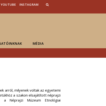
YOUTUBE
INSTAGRAM
GATÓINKNAK
MÉDIA
k arról, milyenek voltak az egyetemi
etükhöz a szakon elsajátított néprajzi
, a Néprajzi Múzeum Etnológiai