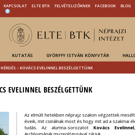
Események
ELTE a
Hírek
KAPCSOLAT
ELTE BTK
FELVÉTELIZŐKNEK
FACEBOOK
BLOG
sajtóban
KUTATÁS
GYÖRFFY ISTVÁN KÖNYVTÁR
HALL
10 KÉRDÉS – KOVÁCS EVELINNEL BESZÉLGETTÜNK
ÁCS EVELINNEL BESZÉLGETTÜNK
Az elmúlt hetekben néprajz szakon végzettek mesélte
éveik, mit csinálnak most és hogy mit ad a szakmai él
tudás. Az alumna-sorozatot
Kovács Evelinnel
Archívumának muzeológusával zárjuk.