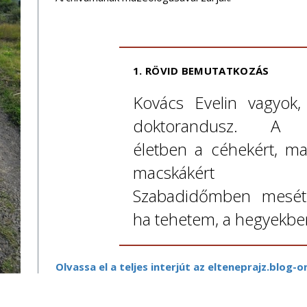
1. RÖVID BEMUTATKOZÁS
Kovács Evelin vagyok,
doktorandusz. A 
életben a céhekért, m
macskákért r
Szabadidőmben mesét í
ha tehetem, a hegyekbe
Olvassa el a teljes interjút az elteneprajz.blog-o