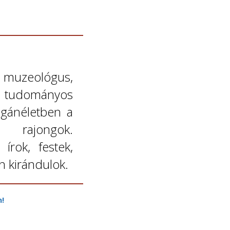
 muzeológus,
tudományos
agánéletben a
ajongok.
rok, festek,
n kirándulok.
n!